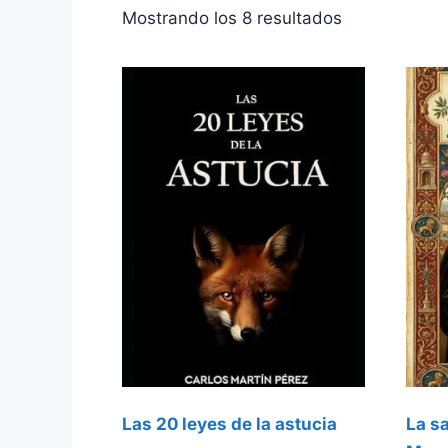
Ordenado
Mostrando los 8 resultados
por
los
últimos
Las 20 leyes de la astucia
La s