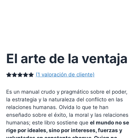
El arte de la ventaja
(
1
valoración de cliente)
Valorado
1
con
5.00
Es un manual crudo y pragmático sobre el poder,
de 5 en
base a
la estrategia y la naturaleza del conflicto en las
valoración
relaciones humanas. Olvida lo que te han
de un
cliente
enseñado sobre el éxito, la moral y las relaciones
humanas; este libro sostiene que
el mundo no se
rige por ideales, sino por intereses, fuerzas y