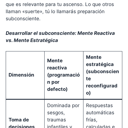
que es relevante para tu ascenso. Lo que otros
llaman «suerte», tú lo llamarás preparación
subconsciente.
Desarrollar el subconsciente: Mente Reactiva
vs. Mente Estratégica
Mente
Mente
estratégica
reactiva
(subconscien
Dimensión
(programació
te
n por
reconfigurad
defecto)
o)
Dominada por
Respuestas
sesgos,
automáticas
Toma de
traumas
frías,
decisiones
infantiles y
calculadas e