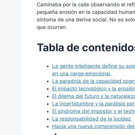
Caminaba por la calle observando el ref
pequeña erosión en la capacidad humana
síntoma de una deriva social. No es so
que ocurran.
Tabla de contenido
La gente inteligente define su exi
en una carga emocional.
La paradoja de la capacidad cogni
El impacto tecnológico y la erosió
El dilema del futuro y la naturalez
La incertidumbre y la parálisis por
El síndrome del impostor y el techo
La responsabilidad de la lucidez
Hacia una nueva comprensión del