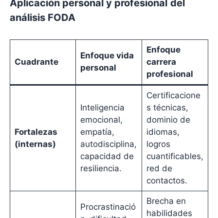
Aplicación personal y profesional
del
análisis FODA
Enfoque
Enfoque vida
Cuadrante
carrera
personal
profesional
Certificacione
Inteligencia
s técnicas,
emocional,
dominio de
Fortalezas
empatía,
idiomas,
(internas)
autodisciplina,
logros
capacidad de
cuantificables,
resiliencia.
red de
contactos.
Brecha en
Procrastinació
habilidades