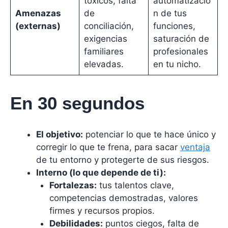
tóxicos, falta
automatizació
Amenazas
de
n de tus
(externas)
conciliación,
funciones,
exigencias
saturación de
familiares
profesionales
elevadas.
en tu nicho.
En 30 segundos
El objetivo:
potenciar lo que te hace único y
corregir lo que te frena, para sacar
ventaja
de tu entorno y protegerte de sus riesgos.
Interno (lo que depende de ti):
Fortalezas:
tus talentos clave,
competencias demostradas, valores
firmes y recursos propios.
Debilidades:
puntos ciegos, falta de